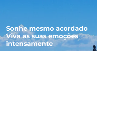
Sonhe mesmo acordado
Viva as suas emoções
intensamente
Imagine as ondas do mar
Olhe o por-do-sol
Olhe para o céu e conte estrelas
Tome um banho de chuva